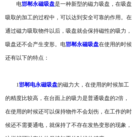
电
邯郸永磁吸盘
是一种新型的磁力吸盘，在吸盘
邯郸整流控制设备
吸取的加工的过程中，可以达到安全可靠的作用。在
邯郸微机配铁装置
通过磁力吸取物件以后，吸盘就会保持磁性的吸力，
吸盘还不会产生变形。电
邯郸永磁吸盘
在使用的时候
还有以下的特点：
1
邯郸电永磁吸盘
的磁力大，在使用的时候加工
的精度比较高，在台面上的吸力是普通吸盘的2倍，
在使用的时候还可以保持物件不会划伤，在工作的时
候还不需要通电，就保持了不存在发热变形的现象，