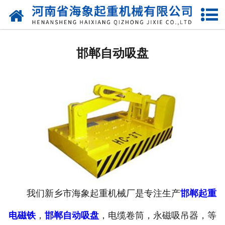
网站首页
邯郸起重电磁吸盘
邯郸自动吸盘
邯郸圆形电磁吸盘
邯郸强力电磁吸盘
邯郸圆型电磁铁
邯郸方型电磁铁
邯郸椭圆型电磁铁
邯郸永磁吸盘
我们新乡市海象起重机械厂是专注生产
邯郸起重
电磁铁
，
邯郸自动吸盘
，电缆卷筒，永磁吸吊器，等
邯郸自动吸盘