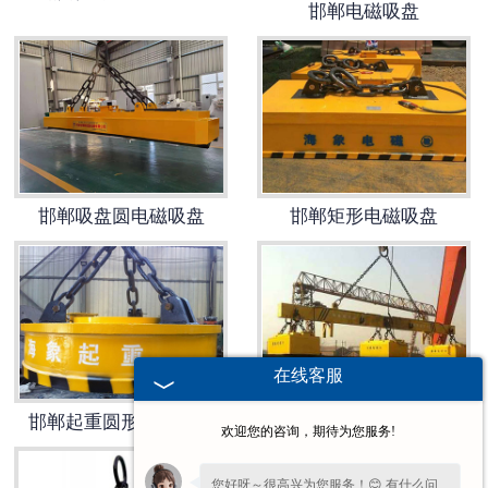
邯郸电磁吸盘
邯郸整流控制设备
邯郸微机配铁装置
邯郸吸盘圆电磁吸盘
邯郸矩形电磁吸盘
在线客服
邯郸起重圆形电磁吸盘
邯郸电磁起重吸盘
欢迎您的咨询，期待为您服务!
您好呀～很高兴为您服务！😊 有什么问