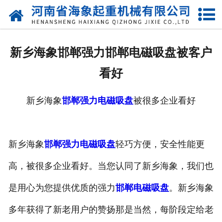
网站首页
关于我们
新乡海象邯郸强力邯郸电磁吸盘被客户
产品中心
看好
新闻动态
新乡海象
邯郸强力电磁吸盘
被很多企业看好
资质荣誉
厂区一角
新乡海象
邯郸强力电磁吸盘
轻巧方便，安全性能更
案例展示
高，被很多企业看好。当您认同了新乡海象，我们也
是用心为您提供优质的强力
邯郸电磁吸盘
。新乡海象
联系我们
多年获得了新老用户的赞扬那是当然，每阶段定给老