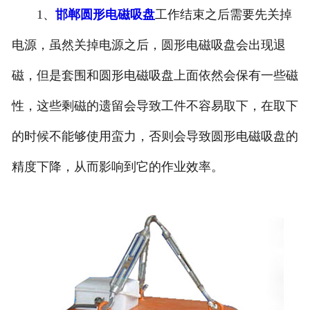
1、
邯郸圆形电磁吸盘
工作结束之后需要先关掉
电源，虽然关掉电源之后，圆形电磁吸盘会出现退
磁，但是套围和圆形电磁吸盘上面依然会保有一些磁
性，这些剩磁的遗留会导致工件不容易取下，在取下
的时候不能够使用蛮力，否则会导致圆形电磁吸盘的
精度下降，从而影响到它的作业效率。