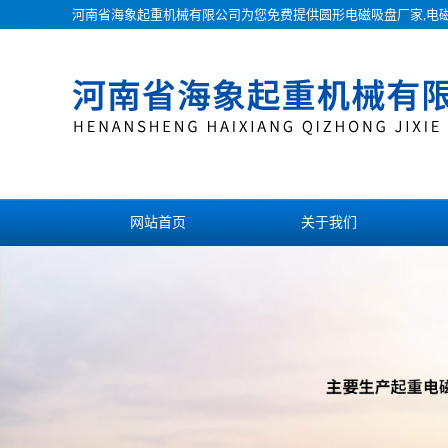
河南省海象起重机械有限公司为您免费提供
圆形电磁吸盘厂家
,电
网站首页
关于我们
联系我们