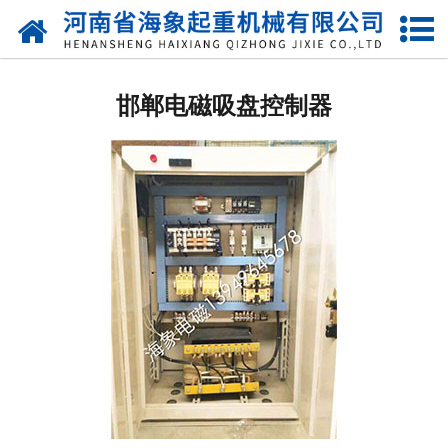
网站首页
邯郸起重电磁吸盘
邯郸电磁吸盘控制器
邯郸圆形电磁吸盘
邯郸强力电磁吸盘
邯郸圆型电磁铁
邯郸方型电磁铁
邯郸椭圆型电磁铁
邯郸永磁吸盘
邯郸自动吸盘