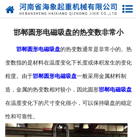
网站首页
关于我们
邯郸圆形电磁吸盘的热变数非常小
产品中心
邯郸圆形电磁吸盘
的热变数通常是非常小的。热
新闻动态
变数指的是材料在温度变化下长度或体积发生的变化
资质荣誉
程度。由于
邯郸圆形电磁吸盘
一般采用金属材料制
厂区一角
造，金属的热变数相对较小，因此圆形
邯郸电磁吸盘
案例展示
在温度变化下的尺寸变化很小，可以保持吸盘的稳定
性和可靠性。
联系我们