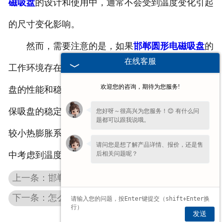
磁吸盘
的设计和使用中，通常不会受到温度变化引起
的尺寸变化影响。
然而，需要注意的是，如果
邯郸圆形电磁吸盘
的
在线客服
工作环境存在剧烈的温度变化，热膨胀仍然可能对吸
欢迎您的咨询，期待为您服务!
盘的性能和稳定性产生影响。在这种情况下，为了确
保吸盘的稳定性，可以采取一些措施，比如使用具有
您好呀～很高兴为您服务！😊 有什么问
题都可以跟我说哦。
较小热膨胀系数的合金材料来制造吸盘，或者在设计
请问您是想了解产品详情、报价，还是售
后相关问题呢？
中考虑到温度变化的影响并进行相应的补偿。
上一条：邯郸强力电磁吸盘在操作中如何保证效率
下一条：怎么让邯郸电磁吸盘的磁力均匀分布
发送