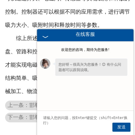
控制。控制器还可以根据不同的应用需求，进行调节
吸力大小、吸附时间和释放时间等参数。
在线客服
综上所述，电磁吸盘的组成部件包括电磁铁、吸
欢迎您的咨询，期待为您服务!
盘、管路和控制器等部分，这些部件相互协调配合，
才能实现电磁吸盘的吸附和释放功能。电磁吸盘具有
您好呀～很高兴为您服务！😊 有什么问
题都可以跟我说哦。
结构简单、吸力大、精度高等优点，被广泛应用于机
如果您现在不方便电话，您留个
【微信】
吧，咱们微信上聊！
械加工、物流搬运、自动化装配等领域。
上一条：邯郸圆形电磁吸盘都可以有哪些应用
下一条：邯郸电磁吸盘不适合哪些物料使用
发送