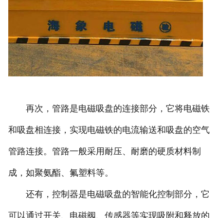
再次，管路是电磁吸盘的连接部分，它将电磁铁
和吸盘相连接，实现电磁铁的电流输送和吸盘的空气
管路连接。管路一般采用耐压、耐磨的硬质材料制
成，如聚氨酯、氟塑料等。
还有，控制器是电磁吸盘的智能化控制部分，它
可以通过开关、电磁阀、传感器等实现吸附和释放的