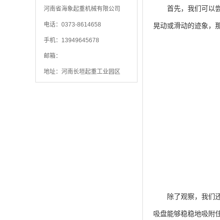
首先，我们可以尝
河南省海象起重机械有限公司
电话：0373-8614658
晃动或滑动的迹象，
手机：13949645678
邮箱：
地址：河南长垣起重工业园区
除了观察，我们还可
吸盘能够稳稳地吸附