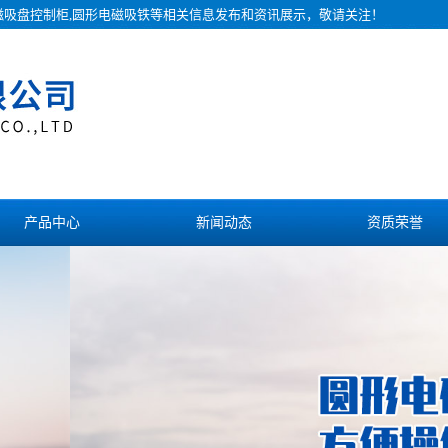
磁吸盘控制柜,圆形电磁吸铁等相关信息发布和资讯展示，敬请关注！
产品中心
新闻动态
资质荣誉