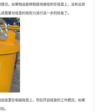
的情况。如果物品能够稳稳地被吸附在吸盘上，没有出现
么就需要对吸盘的吸附力进行进一步的检查了。
品放置在电磁吸盘上，然后开启吸盘的工作模式。如果
求的。