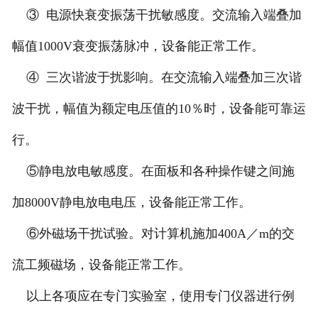
③ 电源快衰变振荡干扰敏感度。交流输入端叠加
幅值1000V衰变振荡脉冲，设备能正常工作。
④ 三次谐波于扰影响。在交流输入端叠加三次谐
波干扰，幅值为额定电压值的10％时，设备能可靠运
行。
⑤静电放电敏感度。在面板和各种操作键之间施
加8000V静电放电电压，设备能正常工作。
⑥外磁场干扰试验。对计算机施加400A／m的交
流工频磁场，设备能正常工作。
以上各项应在专门实验室，使用专门仪器进行例