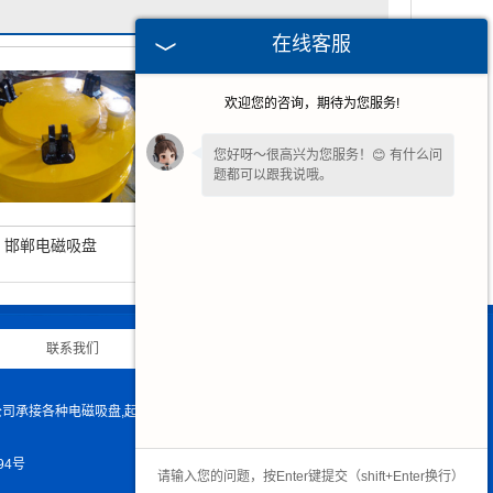
在线客服
欢迎您的咨询，期待为您服务!
您好呀～很高兴为您服务！😊 有什么问
题都可以跟我说哦。
邯郸电磁吸盘
邯郸吸盘圆电磁吸盘
联系我们
|
网站地图
|
限公司承接各种电磁吸盘,起重电磁铁产品，如有需要欢迎致电咨询！
94号