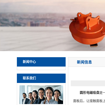
新闻中心
新闻信息
联系我们
圆形电磁吸盘
是
面板后，让接触面板