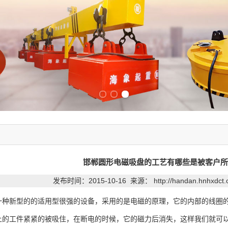
Previous slide
Next slide
邯郸圆形电磁吸盘的工艺有哪些是被客户所
发布时间：2015-10-16 来源：
http://handan.hnhxdct
一种新型的的适用型很强的设备，采用的是电磁的原理，它的内部的线圈
上的工件紧紧的被吸住，在断电的时候，它的磁力后消失，这样我们就可