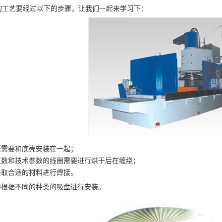
的工艺要经过以下的步骤，让我们一起来学习下：
需要和底壳安装在一起；
数和技术参数的线圈需要进行烘干后在缠绕；
取合适的材料进行焊接。
根据不同的种类的吸盘进行安装。