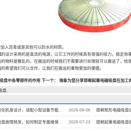
加入沥青或是其他可以防水的材质。
盘
的设计采用的是直流的电源，让它工作的时候具有很强的吸力，稳定效
物料是散乱的，在搬运的时候我们不需要进行处理就可以搬运了，给我
诚的希望我们可以合作，让我们在搬运的重物更加的便捷。
吸盘中各零部件的作用
下一个：
海象为您分享邯郸起重电磁吸盘在加工
吸盘,
化机身设计，适配小型设备节能作业
2026-08-06
邯郸矩形电磁吸盘适
盘故障频发，如何制定专属维保周期
2026-07-23
邯郸起重电磁吸盘搭