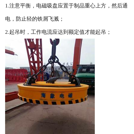
1.注意平衡，电磁吸盘应置于制品重心上方，然后通
电，防止轻的铁屑飞溅；
2.起吊时，工作电流应达到额定值才能起吊；