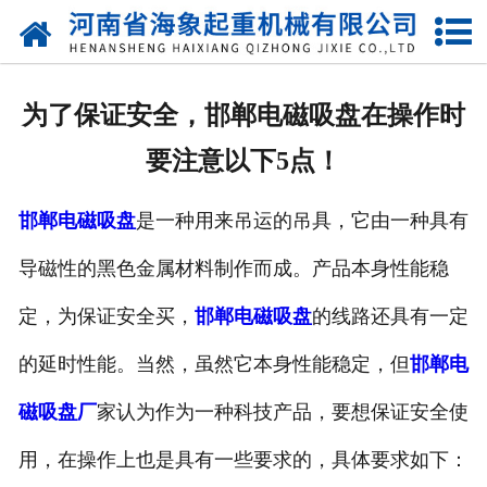
网站首页
关于我们
为了保证安全，邯郸电磁吸盘在操作时
产品中心
要注意以下5点！
新闻动态
邯郸电磁吸盘
是一种用来吊运的吊具，它由一种具有
资质荣誉
导磁性的黑色金属材料制作而成。产品本身性能稳
厂区一角
定，为保证安全买，
邯郸电磁吸盘
的线路还具有一定
案例展示
的延时性能。当然，虽然它本身性能稳定，但
邯郸电
磁吸盘厂
家认为作为一种科技产品，要想保证安全使
联系我们
用，在操作上也是具有一些要求的，具体要求如下：