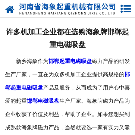
网站首页
关于我们
许多机加工企业都在选购海象牌邯郸起
产品中心
重电磁吸盘
新闻动态
新乡海象作为
邯郸起重电磁吸盘
磁力产品的研发
资质荣誉
生产厂家，一直在为众多机加工企业提供高规格的
邯
厂区一角
郸起重电磁吸盘
产品及服务，从而成为了用户心中喜
案例展示
爱的起重
邯郸电磁吸盘
生产厂家。海象牌磁力产品为
企业收获了价值及利益，帮助了企业。如果您想买到
联系我们
成熟款海象牌磁力产品，当然就要选一家有实力又靠