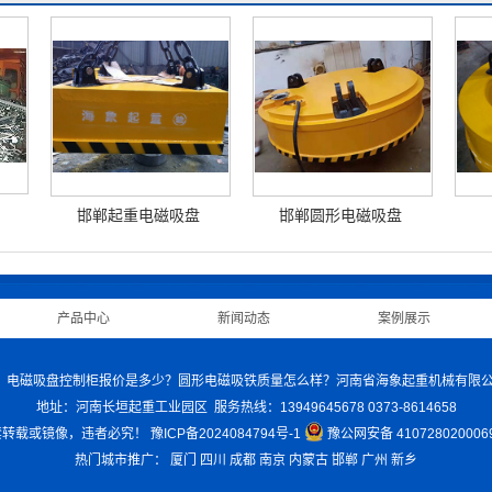
邯郸起重电磁吸盘
邯郸圆形电磁吸盘
|
产品中心
|
新闻动态
|
案例展示
|
吸盘哪家好？电磁吸盘控制柜报价是多少？圆形电磁吸铁质量怎么样？河南省海象起重机械有
地址：河南长垣起重工业园区 服务热线：13949645678 0373-8614658
禁转载或镜像，违者必究！
豫ICP备2024084794号-1
豫公网安备 410728020006
热门城市推广：
厦门
四川
成都
南京
内蒙古
邯郸
广州
新乡