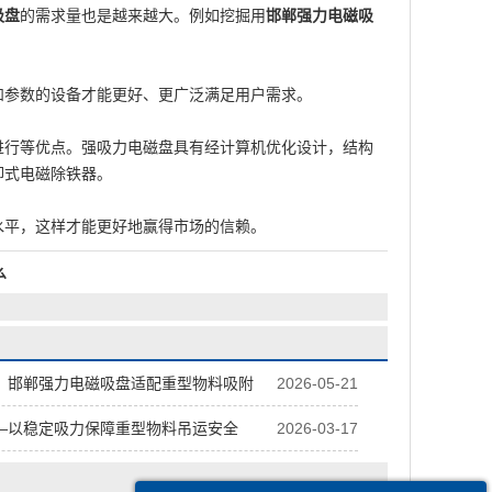
吸盘
的需求量也是越来越大。例如挖掘用
邯郸强力电磁吸
和参数的设备才能更好、更广泛满足用户需求。
进行等优点。强吸力电磁盘具有经计算机优化设计，结构
卸式电磁除铁器。
水平，这样才能更好地赢得市场的信赖。
么
，邯郸强力电磁吸盘适配重型物料吸附
2026-05-21
—以稳定吸力保障重型物料吊运安全
2026-03-17