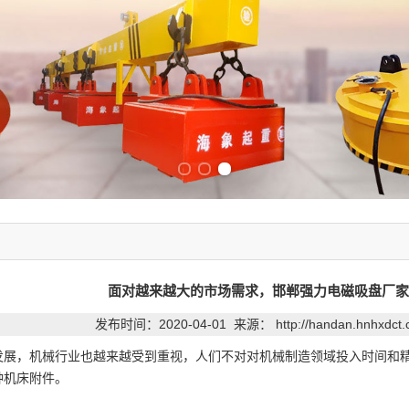
Previous slide
Next slide
面对越来越大的市场需求，邯郸强力电磁吸盘厂家
发布时间：2020-04-01 来源：
http://handan.hnhxdct
，机械行业也越来越受到重视，人们不对对机械制造领域投入时间和精
种机床附件。