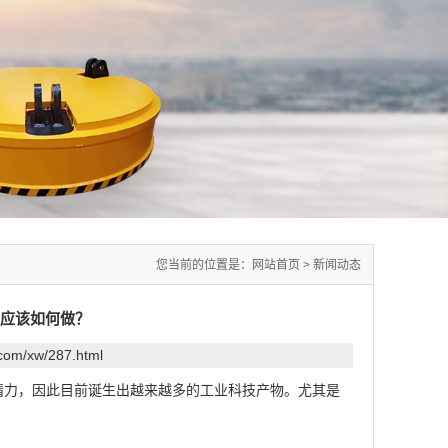
您当前的位置是：
网站首页
>
新闻动态
应该如何做？
.com/xw/287.html
力，因此目前诞生出越来越多的工业科技产物。尤其是