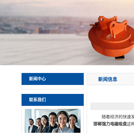
新闻中心
新闻信息
联系我们
随着经济的快速发展
邯郸强力电磁吸盘
这