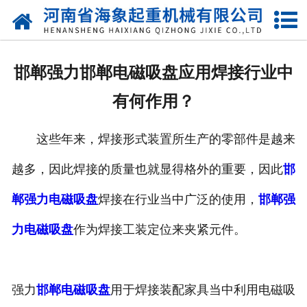
网站首页
关于我们
邯郸强力邯郸电磁吸盘应用焊接行业中
产品中心
有何作用？
新闻动态
这些年来，焊接形式装置所生产的零部件是越来
资质荣誉
越多，因此焊接的质量也就显得格外的重要，因此
邯
厂区一角
郸强力电磁吸盘
焊接在行业当中广泛的使用，
邯郸强
案例展示
力电磁吸盘
作为焊接工装定位来夹紧元件。
联系我们
强力
邯郸电磁吸盘
用于焊接装配家具当中利用电磁吸