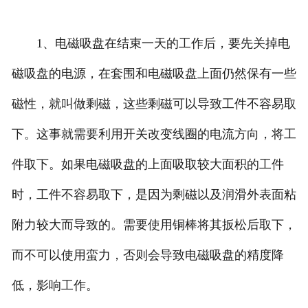
1、电磁吸盘在结束一天的工作后，要先关掉电
磁吸盘的电源，在套围和电磁吸盘上面仍然保有一些
磁性，就叫做剩磁，这些剩磁可以导致工件不容易取
下。这事就需要利用开关改变线圈的电流方向，将工
件取下。如果电磁吸盘的上面吸取较大面积的工件
时，工件不容易取下，是因为剩磁以及润滑外表面粘
附力较大而导致的。需要使用铜棒将其扳松后取下，
而不可以使用蛮力，否则会导致电磁吸盘的精度降
低，影响工作。