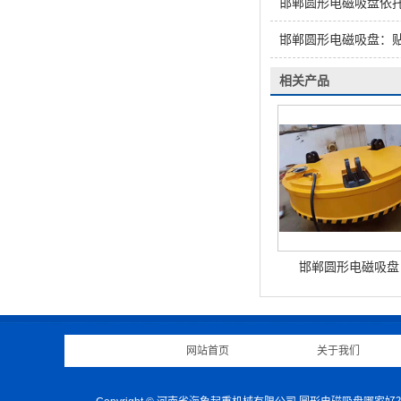
邯郸圆形电磁吸盘依托曲
邯郸圆形电磁吸盘：
相关产品
邯郸圆形电磁吸盘
网站首页
|
关于我们