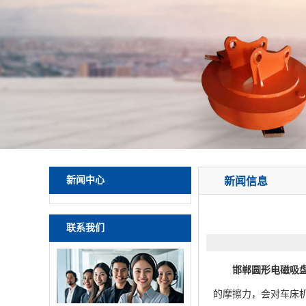
新闻中心
新闻信息
联系我们
邯郸圆形电磁吸
的摩擦力，会对车床