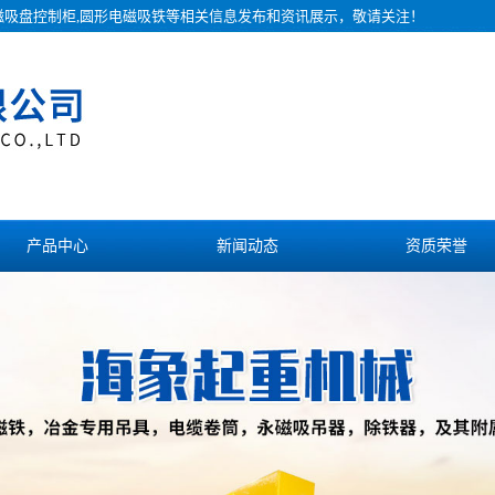
磁吸盘控制柜,圆形电磁吸铁等相关信息发布和资讯展示，敬请关注！
产品中心
新闻动态
资质荣誉