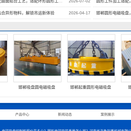
面贴合工艺，适配环形圆形工件加工转运
2026-07-02
圆形工件加工适配
贴合异形物料，解锁吊运新体验
2026-04-17
邯郸圆形电磁吸盘，
邯郸吸盘圆电磁吸盘
邯郸起重圆形电磁吸盘
|
产品中心
|
新闻动态
|
案例展示
|