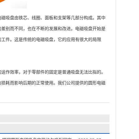
磁吸盘由铁芯、线圈、面板和支架等几部分构成。其中
的差别而不同，也在不断的发展和改进。电磁吸盘开始是
的工件。这是传统的电磁吸盘，它的应用有很大的局限
运作效率，对于零部件的固定是普通吸盘无法比拟的。
力损耗而影响后期的正常使用。我们公司提供的圆形电磁