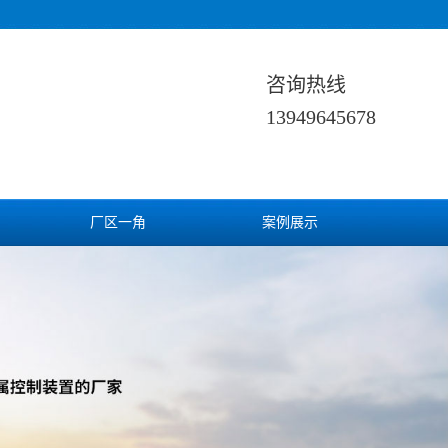
咨询热线
13949645678
厂区一角
案例展示