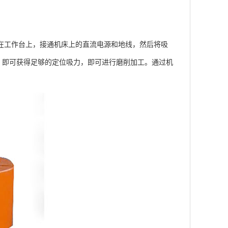
在工作台上，接通机床上的直流电源和地线，然后将吸
，即可获得足够的定位吸力，即可进行磨削加工。通过机