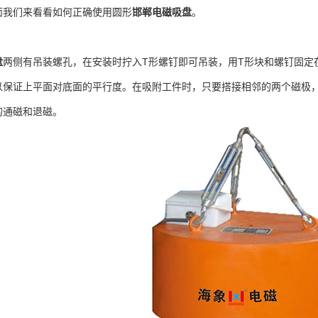
面我们来看看如何正确使用圆形
邯郸电磁吸盘
。
盘
两侧有吊装螺孔，在安装时拧入T形螺钉即可吊装，用T形块和螺钉固定
以保证上平面对底面的平行度。在吸附工件时，只要搭接相邻的两个磁极
的通磁和退磁。