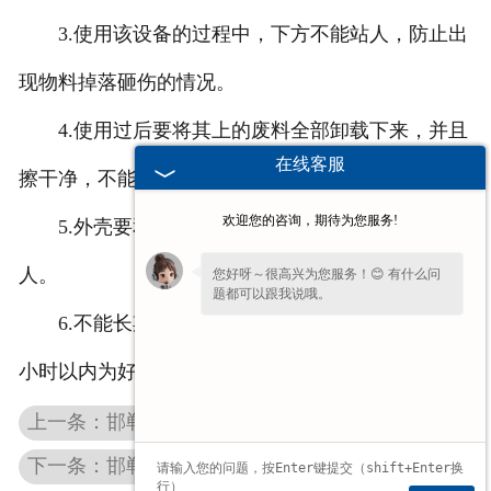
3.使用该设备的过程中，下方不能站人，防止出
现物料掉落砸伤的情况。
4.使用过后要将其上的废料全部卸载下来，并且
在线客服
擦干净，不能有杂物。
欢迎您的咨询，期待为您服务!
5.外壳要和地面接触，不能悬在空中，容易伤到
人。
您好呀～很高兴为您服务！😊 有什么问
题都可以跟我说哦。
6.不能长期使用，夏季在8小时以内，冬季在12
小时以内为好。
上一条：邯郸圆形电磁吸盘出现以下两大问题不要急
下一条：邯郸起重电磁吸盘使用过程中要留意这些事情