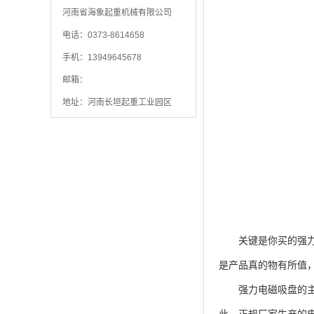
河南省海象起重机械有限公司
电话：0373-8614658
手机：13949645678
邮箱：
地址：河南长垣起重工业园区
关键是你买的强
是产品真的物有所值
强力电磁吸盘的主要
此，正规厂家生产的