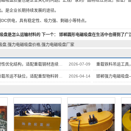
础。是企业长期持续发展的途径。
C供电，具有稳定性、吸力强、剩磁小等特点。
吸盘是怎么运输材料的
下一个：
邯郸圆形电磁吸盘在生活中也得到了广
吸盘,强力电磁吸盘价格,强力电磁吸盘厂家
性优化结构，适配重载钢材连续作业
2026-07-09
重载铁料吊运工具
载吊运不缺位，适配重型物料转运场景
2026-04-14
邯郸强力电磁吸盘