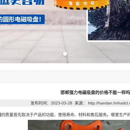
Previous slide
Next slide
邯郸强力电磁吸盘的价格不能一样吗
发布时间：2023-03-28 来源：
http://handan.hnhxdct
盘
的质量首先取决于产品的功能、使用寿命、材料和售后服务。哪里生产