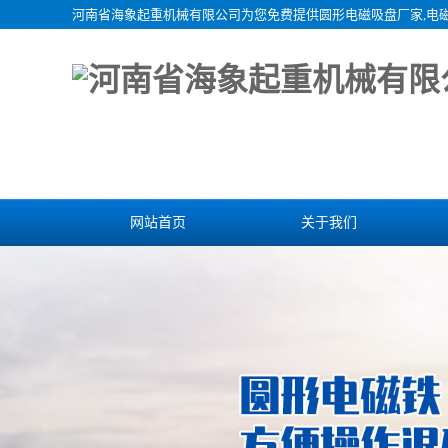
河南省海象起重机械有限公司为您免费提供
圆形电磁吸盘厂家
,电
网站首页
关于我们
联系我们