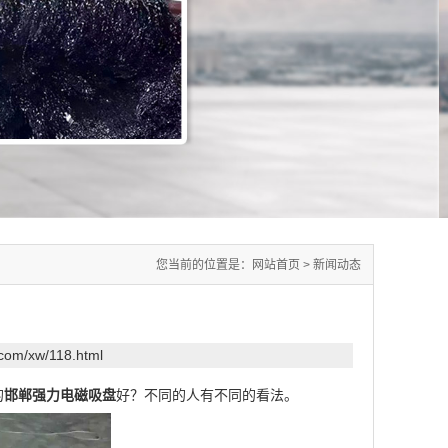
您当前的位置是：
网站首页
>
新闻动态
.com/xw/118.html
的
邯郸强力电磁吸盘
好？不同的人有不同的看法。